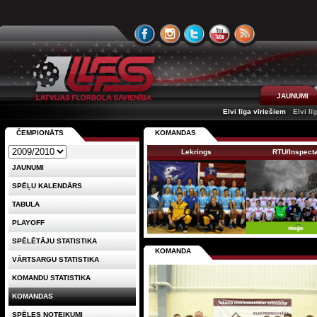
JAUNUMI
Elvi līga vīriešiem
Elvi lī
ČEMPIONĀTS
KOMANDAS
Lekrings
RTU/Inspect
JAUNUMI
SPĒĻU KALENDĀRS
TABULA
PLAYOFF
SPĒLĒTĀJU STATISTIKA
KOMANDA
VĀRTSARGU STATISTIKA
KOMANDU STATISTIKA
KOMANDAS
SPĒLES NOTEIKUMI