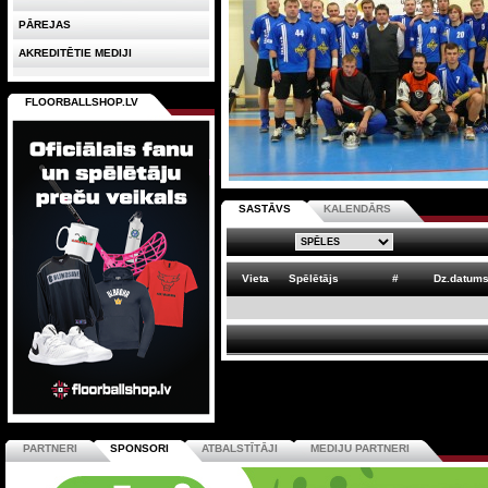
PĀREJAS
AKREDITĒTIE MEDIJI
FLOORBALLSHOP.LV
SASTĀVS
KALENDĀRS
Vieta
Spēlētājs
#
Dz.datum
PARTNERI
SPONSORI
ATBALSTĪTĀJI
MEDIJU PARTNERI