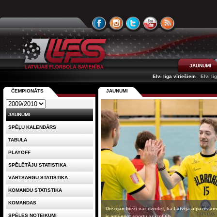
JAUNUMI
Elvi līga vīriešiem
Elvi lī
ČEMPIONĀTS
JAUNUMI
JAUNUMI
SPĒĻU KALENDĀRS
TABULA
PLAYOFF
SPĒLĒTĀJU STATISTIKA
VĀRTSARGU STATISTIKA
KOMANDU STATISTIKA
KOMANDAS
Diezgan bieži var dzirdēt, kā Latvijā atpazīstami
SPĒLES NOTEIKUMI
ir apvienot sportu ar izglītīb...