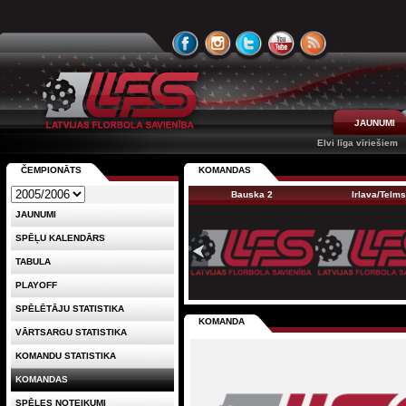
JAUNUMI
Elvi līga vīriešiem
ČEMPIONĀTS
KOMANDAS
Bauska 2
Irlava/Telms
JAUNUMI
SPĒĻU KALENDĀRS
TABULA
PLAYOFF
SPĒLĒTĀJU STATISTIKA
KOMANDA
VĀRTSARGU STATISTIKA
KOMANDU STATISTIKA
KOMANDAS
SPĒLES NOTEIKUMI