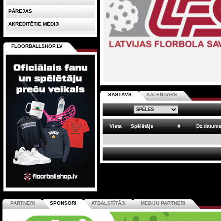
PĀREJAS
AKREDITĒTIE MEDIJI
FLOORBALLSHOP.LV
SASTĀVS
KALENDĀRS
Vieta
Spēlētājs
#
Dz.datum
PARTNERI
SPONSORI
ATBALSTĪTĀJI
MEDIJU PARTNERI