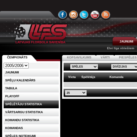
JAUNUMI
Elvi līga vīriešiem
ČEMPIONĀTS
KOPSAVILKUMS
VĀRTI
PIESPĒLES
JAUNUMI
Vieta
Spēlētājs
Komanda
SPĒĻU KALENDĀRS
TABULA
PLAYOFF
SPĒLĒTĀJU STATISTIKA
VĀRTSARGU STATISTIKA
KOMANDU STATISTIKA
KOMANDAS
SPĒLES NOTEIKUMI