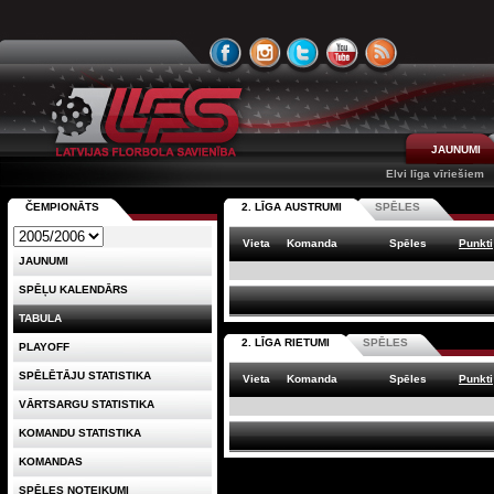
JAUNUMI
Elvi līga vīriešiem
ČEMPIONĀTS
2. LĪGA AUSTRUMI
SPĒLES
Vieta
Komanda
Spēles
Punkti
JAUNUMI
SPĒĻU KALENDĀRS
TABULA
2. LĪGA RIETUMI
SPĒLES
PLAYOFF
SPĒLĒTĀJU STATISTIKA
Vieta
Komanda
Spēles
Punkti
VĀRTSARGU STATISTIKA
KOMANDU STATISTIKA
KOMANDAS
SPĒLES NOTEIKUMI