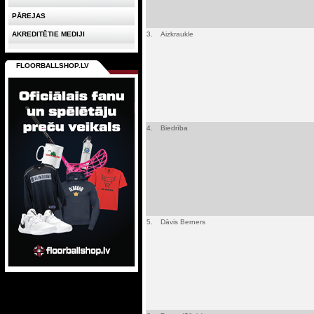
PĀREJAS
AKREDITĒTIE MEDIJI
3.
Aizkraukle
FLOORBALLSHOP.LV
4.
Biedrība
5.
Dāvis Berners