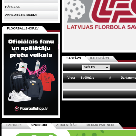
PĀREJAS
AKREDITĒTIE MEDIJI
FLOORBALLSHOP.LV
SASTĀVS
KALENDĀRS
Vieta
Spēlētājs
#
Dz.datum
PARTNERI
SPONSORI
ATBALSTĪTĀJI
MEDIJU PARTNERI