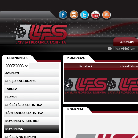
JAUNUMI
Elvi līga vīriešiem
ČEMPIONĀTS
KOMANDAS
Bauska 2
Irlava/Telms
JAUNUMI
SPĒĻU KALENDĀRS
TABULA
PLAYOFF
SPĒLĒTĀJU STATISTIKA
KOMANDA
VĀRTSARGU STATISTIKA
KOMANDU STATISTIKA
KOMANDAS
SPĒLES NOTEIKUMI