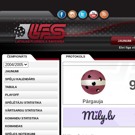
JAUNUMI
Elvi līga v
ČEMPIONĀTS
PROTOKOLS
JAUNUMI
SPĒĻU KALENDĀRS
TABULA
PLAYOFF
Pārgauja
SPĒLĒTĀJU STATISTIKA
VĀRTSARGU STATISTIKA
KOMANDU STATISTIKA
KOMANDAS
SPĒLES NOTEIKUMI