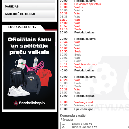
00:00
Perioda sākums
00:00
Pievienots spēlētājs
PĀREJAS
00:00
Vārtos
00:00
Vārtos
00:38
Vārti
AKREDITĒTIE MEDIJI
03:38
Vārti
11:10
Vārti
16:00
Vārti
16:57
Vārti
FLOORBALLSHOP.LV
17:10
Sods
20:00
Perioda beigas
20:00
Perioda sākums
22:44
Vārti
23:59
Vārti
30:07
Vārti
30:55
Sods
30:55
Sods
32:01
Vārti
33:12
Sods
35:11
Vārti (vairākumā)
35:23
Sods
40:00
Perioda beigas
40:00
Perioda sākums
40:28
Vārti
50:03
Sods
51:14
Sods
56:38
Vārti
57:57
Vārti
60:00
Perioda beigas
60:00
Vārtsarga stat.
60:00
Vārtsarga stat.
60:00
Spēles beigas
Komandu sastāvi:
Pārgauja
1.
Didzis Stūris #1
2.
Ritvars Jansons #5