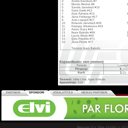
3.
Andris Erenbots #7
4.
Muntis Mednis #8
5.
Sandis Janelsiņš #10
6.
Gatis Gailis #12
7.
Aivis Ādminis #13
8.
Jānis Freibergs #17
9.
Juris Lapsiņš #27
10.
Rolands Jānelsiņš #28
11.
Kristaps Jēkabsons #33
12.
Artūrs Šulcs #44
13.
Ilvars Balodis #68
14.
Lauris Ābols #69
15.
Ģirts Priedītis #71
16.
Jānis Plūme #77
Treneris Ilvars Balodis
Kopsavilkums: vārti (metieni)
Periods
I perio
Pārgauja
4
(10)
Kurši
1
(7)
Tiesneši:
Uldis Līnis, Agris Kivkulis
Apmeklētāji:
219
PARTNERI
SPONSORI
ATBALSTĪTĀJI
MEDIJU PARTNERI
Miera iela 15-1, Rīga, LV-1001, t: +37