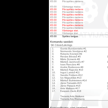
65:00
Pēcspēles metiens
65:00
Vārtsarga maiņa
65:00
Pēcspēles metiens
65:00
Pēcspēles metiens
65:00
Pēcspēles metiens
65:00
Pēcspēles metiens
65:00
Pēcspēles metiens
65:00
Pēcspēles metiens
65:00
Pēcspēles metiens
65:00
Pēcspēles metiens
65:00
Vārtsarga stat.
65:00
Vārtsarga stat.
65:00
Spēles beigas
Komandu sastāvi:
SK Cēsis/Lekrings
1.
Guntis Bundzenieks #1
2.
Normunds Vorobjovs #2
3.
Roberts Krūmiņš #4
4.
Renārs Bērziņš #5
5.
Māris Zicmanis #6
6.
Mārtiņš Jarohovičs #7
7.
Ivars Rancāns #8
8.
Andris Rodionovs #9
9.
Mārtiņš Rajeckis #10
10.
Ingus Laiviņš #11
11.
Sandis Pokkers #12
12.
Ivo Majaukšķis #13
13.
Mārtiņš Bulmeisters #14
14.
Jānis Freivalds #15
15.
Jānis Platacis #16
16.
Artis Malkavs #17
17.
Kaspars Zauls #18
Treneris Artis Malkavs
Treneris Atis Rīsmanis
Kopsavilkums: vārti (metieni)