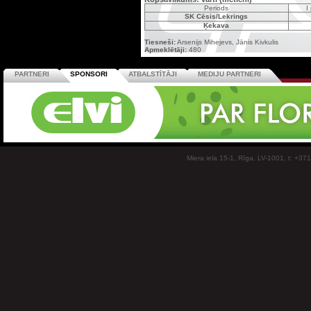
Periods
I
SK Cēsis/Lekrings
Ķekava
Tiesneši:
Arsenijs Mihejevs, Jānis Kivkulis
Apmeklētāji:
480
PARTNERI
SPONSORI
ATBALSTĪTĀJI
MEDIJU PARTNERI
Miera iela 15-1, Rīga, LV-1001, t: +37