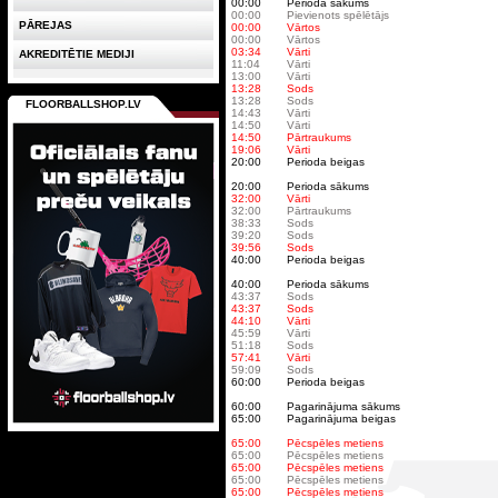
00:00
Perioda sākums
00:00
Pievienots spēlētājs
PĀREJAS
00:00
Vārtos
00:00
Vārtos
03:34
Vārti
AKREDITĒTIE MEDIJI
11:04
Vārti
13:00
Vārti
13:28
Sods
13:28
Sods
FLOORBALLSHOP.LV
14:43
Vārti
14:50
Vārti
14:50
Pārtraukums
19:06
Vārti
20:00
Perioda beigas
20:00
Perioda sākums
32:00
Vārti
32:00
Pārtraukums
38:33
Sods
39:20
Sods
39:56
Sods
40:00
Perioda beigas
40:00
Perioda sākums
43:37
Sods
43:37
Sods
44:10
Vārti
45:59
Vārti
51:18
Sods
57:41
Vārti
59:09
Sods
60:00
Perioda beigas
60:00
Pagarinājuma sākums
65:00
Pagarinājuma beigas
65:00
Pēcspēles metiens
65:00
Pēcspēles metiens
65:00
Pēcspēles metiens
65:00
Pēcspēles metiens
65:00
Pēcspēles metiens