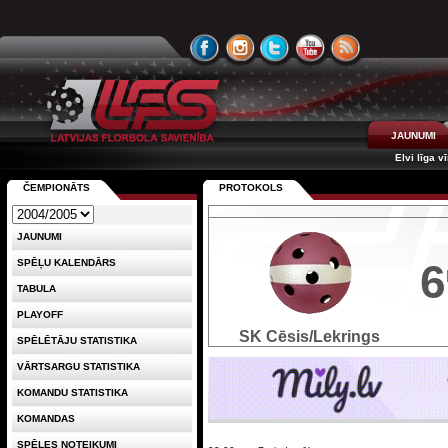
JAUNUMI
Elvi līga v
ČEMPIONĀTS
PROTOKOLS
JAUNUMI
6
SPĒĻU KALENDĀRS
TABULA
PLAYOFF
SK Cēsis/Lekrings
SPĒLĒTĀJU STATISTIKA
VĀRTSARGU STATISTIKA
KOMANDU STATISTIKA
KOMANDAS
SPĒLES NOTEIKUMI