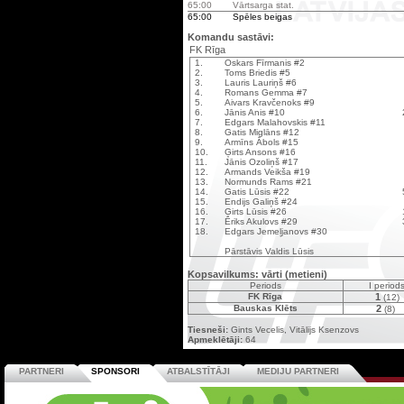
65:00
Vārtsarga stat.
65:00
Spēles beigas
Komandu sastāvi:
FK Rīga
1.
Oskars Fīrmanis #2
2.
Toms Briedis #5
3.
Lauris Lauriņš #6
4.
Romans Gemma #7
5.
Aivars Kravčenoks #9
6.
Jānis Anis #10
7.
Edgars Malahovskis #11
8.
Gatis Miglāns #12
9.
Armīns Ābols #15
10.
Ģirts Ansons #16
11.
Jānis Ozoliņš #17
12.
Armands Veikša #19
13.
Normunds Rams #21
14.
Gatis Lūsis #22
15.
Endijs Galiņš #24
16.
Ģirts Lūsis #26
17.
Ēriks Akulovs #29
18.
Edgars Jemeļjanovs #30
Pārstāvis Valdis Lūsis
Kopsavilkums: vārti (metieni)
Periods
I period
FK Rīga
1
(12)
Bauskas Klēts
2
(8)
Tiesneši:
Gints Vecelis, Vitālijs Ksenzovs
Apmeklētāji:
64
PARTNERI
SPONSORI
ATBALSTĪTĀJI
MEDIJU PARTNERI