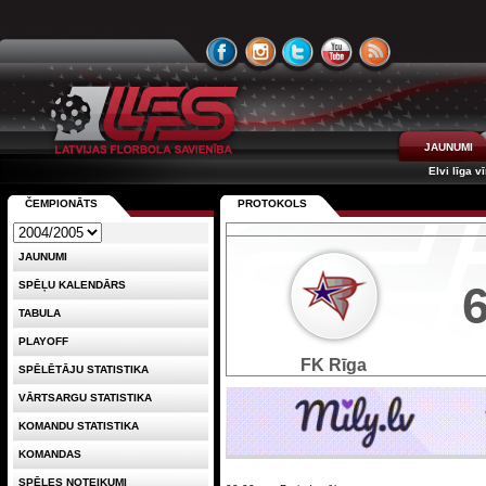
JAUNUMI
Elvi līga v
ČEMPIONĀTS
PROTOKOLS
JAUNUMI
SPĒĻU KALENDĀRS
TABULA
PLAYOFF
FK Rīga
SPĒLĒTĀJU STATISTIKA
VĀRTSARGU STATISTIKA
KOMANDU STATISTIKA
KOMANDAS
SPĒLES NOTEIKUMI