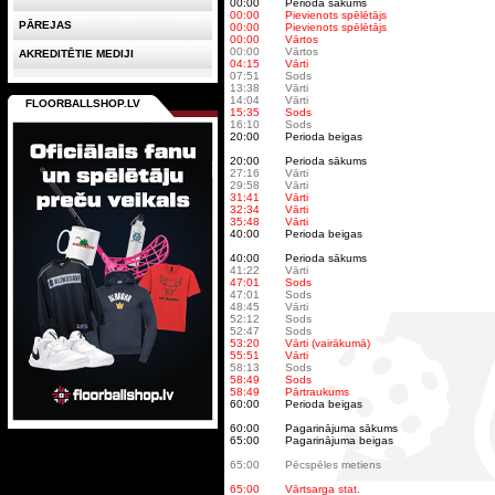
00:00
Perioda sākums
00:00
Pievienots spēlētājs
PĀREJAS
00:00
Pievienots spēlētājs
00:00
Vārtos
00:00
Vārtos
AKREDITĒTIE MEDIJI
04:15
Vārti
07:51
Sods
13:38
Vārti
14:04
Vārti
FLOORBALLSHOP.LV
15:35
Sods
16:10
Sods
20:00
Perioda beigas
20:00
Perioda sākums
27:16
Vārti
29:58
Vārti
31:41
Vārti
32:34
Vārti
35:48
Vārti
40:00
Perioda beigas
40:00
Perioda sākums
41:22
Vārti
47:01
Sods
47:01
Sods
48:45
Vārti
52:12
Sods
52:47
Sods
53:20
Vārti (vairākumā)
55:51
Vārti
58:13
Sods
58:49
Sods
58:49
Pārtraukums
60:00
Perioda beigas
60:00
Pagarinājuma sākums
65:00
Pagarinājuma beigas
65:00
Pēcspēles metiens
65:00
Vārtsarga stat.