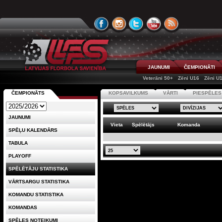
JAUNUMI
ČEMPIONĀTI
Veterāni 50+
Zēni U16
Zēni U
ČEMPIONĀTS
KOPSAVILKUMS
VĀRTI
PIESPĒLES
JAUNUMI
Vieta
Spēlētājs
Komanda
SPĒĻU KALENDĀRS
TABULA
PLAYOFF
SPĒLĒTĀJU STATISTIKA
VĀRTSARGU STATISTIKA
KOMANDU STATISTIKA
KOMANDAS
SPĒLES NOTEIKUMI