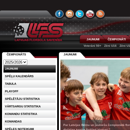
JAUNUMI
ČEMPIONĀTI
Veterāni 50+
Zēni U16
Zēni U
ČEMPIONĀTS
JAUNUMI
JAUNUMI
SPĒĻU KALENDĀRS
TABULA
PLAYOFF
SPĒLĒTĀJU STATISTIKA
VĀRTSARGU STATISTIKA
KOMANDU STATISTIKA
KOMANDAS
Par Latvijas Bērnu un jauniešu čempionātā fl
SPĒLES NOTEIKUMI
divīzijas turnīra finālisti kļuvusi "...