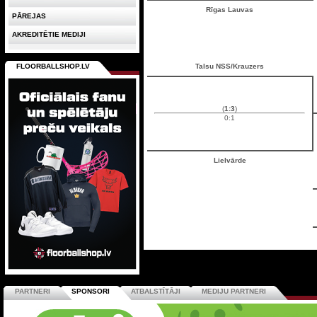
Rīgas Lauvas
PĀREJAS
AKREDITĒTIE MEDIJI
FLOORBALLSHOP.LV
Talsu NSS/Krauzers
(
1:3
)
0:1
Lielvārde
PARTNERI
SPONSORI
ATBALSTĪTĀJI
MEDIJU PARTNERI