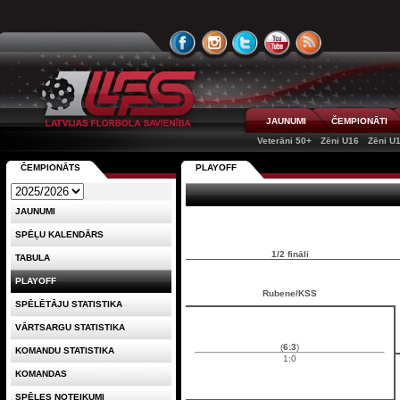
JAUNUMI
ČEMPIONĀTI
Veterāni 50+
Zēni U16
Zēni U
ČEMPIONĀTS
PLAYOFF
JAUNUMI
SPĒĻU KALENDĀRS
1/2 fināli
TABULA
PLAYOFF
Rubene/KSS
SPĒLĒTĀJU STATISTIKA
VĀRTSARGU STATISTIKA
(
6:3
)
KOMANDU STATISTIKA
1:0
KOMANDAS
SPĒLES NOTEIKUMI