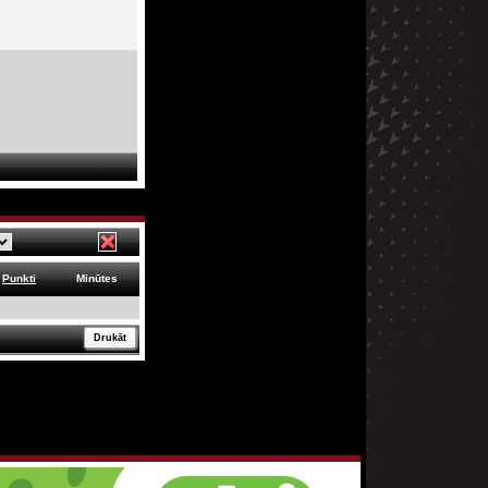
Punkti
Minūtes
Drukāt