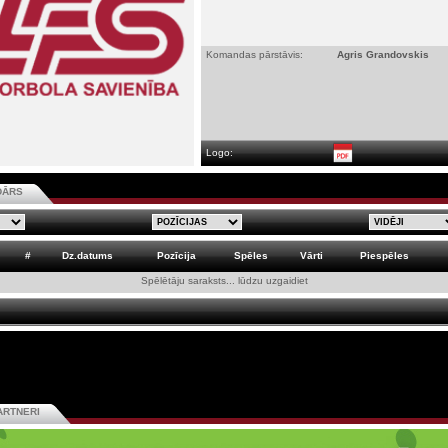
Komandas pārstāvis:
Agris Grandovskis
Logo:
DĀRS
#
Dz.datums
Pozīcija
Spēles
Vārti
Piespēles
Spēlētāju saraksts... lūdzu uzgaidiet
ARTNERI