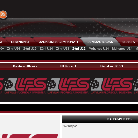
MI
ČEMPIONĀTI
JAUNATNES ČEMPIONĀTI
LATVIJAS KAUSS
IZLASES
50+
Zēni U16
Zēni U15
Zēni U14
Zēni U13
Zēni U12
Meitenes U16
Meitenes U14
M
Masters Ulbroka
FK Kurši X
Bauskas BJSS
BAUSKAS BJSS
Weblapa:
-