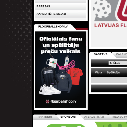
PĀREJAS
AKREDITĒTIE MEDIJI
FLOORBALLSHOP.LV
SASTĀVS
KALEN
Vieta
Spēlētājs
PARTNERI
SPONSORI
ATBALSTĪTĀJI
MEDIJU P