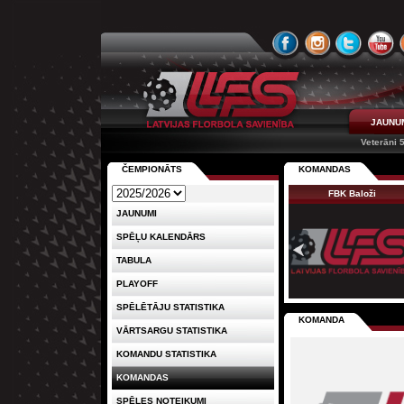
JAUNU
Veterāni 
ČEMPIONĀTS
KOMANDAS
FBK Baloži
JAUNUMI
SPĒĻU KALENDĀRS
TABULA
PLAYOFF
SPĒLĒTĀJU STATISTIKA
KOMANDA
VĀRTSARGU STATISTIKA
KOMANDU STATISTIKA
KOMANDAS
SPĒLES NOTEIKUMI