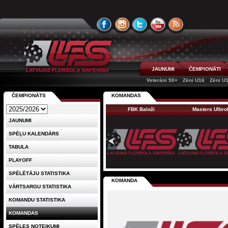
JAUNUMI
ČEMPIONĀTI
Veterāni 50+
Zēni U16
Zēni U
ČEMPIONĀTS
KOMANDAS
FBK Baloži
Masters Ulbro
JAUNUMI
SPĒĻU KALENDĀRS
TABULA
PLAYOFF
SPĒLĒTĀJU STATISTIKA
KOMANDA
VĀRTSARGU STATISTIKA
KOMANDU STATISTIKA
KOMANDAS
SPĒLES NOTEIKUMI