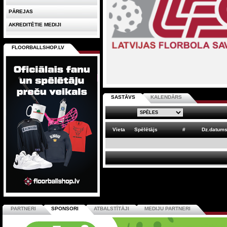
PĀREJAS
AKREDITĒTIE MEDIJI
FLOORBALLSHOP.LV
SASTĀVS
KALENDĀRS
Vieta
Spēlētājs
#
Dz.datum
PARTNERI
SPONSORI
ATBALSTĪTĀJI
MEDIJU PARTNERI