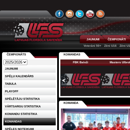
JAUNUMI
ČEMPIONĀTI
Veterāni 50+
Zēni U16
Zēni U
ČEMPIONĀTS
KOMANDAS
FBK Baloži
Masters Ulbro
JAUNUMI
SPĒĻU KALENDĀRS
TABULA
PLAYOFF
SPĒLĒTĀJU STATISTIKA
KOMANDA
VĀRTSARGU STATISTIKA
KOMANDU STATISTIKA
KOMANDAS
SPĒLES NOTEIKUMI