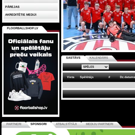
PĀREJAS
AKREDITĒTIE MEDIJI
FLOORBALLSHOP.LV
SASTĀVS
KALENDĀRS
Vieta
Spēlētājs
#
Dz.datum
PARTNERI
SPONSORI
ATBALSTĪTĀJI
MEDIJU PARTNERI