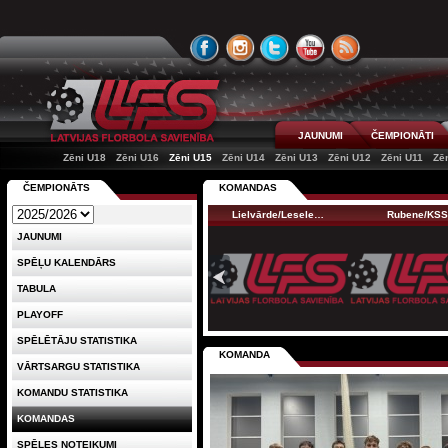
JAUNUMI
ČEMPIONĀTI
Zēni U18
Zēni U16
Zēni U15
Zēni U14
Zēni U13
Zēni U12
Zēni U11
Zē
ČEMPIONĀTS
KOMANDAS
Lielvārde/Lesele…
Rubene/KS
JAUNUMI
SPĒĻU KALENDĀRS
TABULA
PLAYOFF
SPĒLĒTĀJU STATISTIKA
KOMANDA
VĀRTSARGU STATISTIKA
KOMANDU STATISTIKA
KOMANDAS
SPĒLES NOTEIKUMI