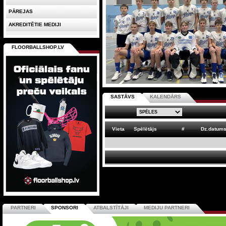
PĀREJAS
AKREDITĒTIE MEDIJI
FLOORBALLSHOP.LV
SASTĀVS
KALENDĀRS
Vieta
Spēlētājs
#
Dz.datum
PARTNERI
SPONSORI
ATBALSTĪTĀJI
MEDIJU PARTNERI