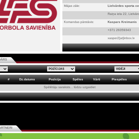
Mājas zāle:
Lielvārdes sporta ce
Raiņa iela 22, Lielvār
Komandas pārstāvis:
Kaspars Kreimanis
+371 26359343
xasper2[at]inbox.lv
DĀRS
#
Dz.datums
Pozīcija
Spēles
Vārti
Piespēles
Spēlētāju saraksts... lūdzu uzgaidiet
ARTNERI