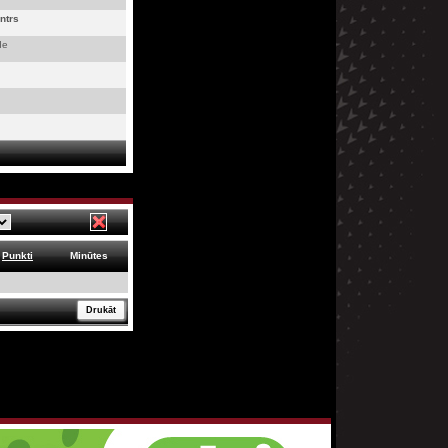
ntrs
de
Punkti
Minūtes
Drukāt