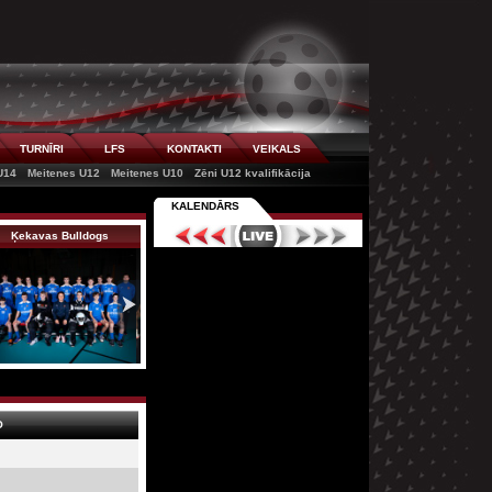
TURNĪRI
LFS
KONTAKTI
VEIKALS
U14
Meitenes U12
Meitenes U10
Zēni U12 kvalifikācija
KALENDĀRS
Ķekavas Bulldogs
FBK SĀC
Bauskas BJSS
O