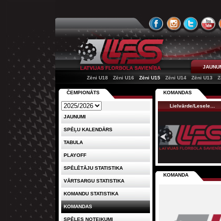
JAUNU
Zēni U18
Zēni U16
Zēni U15
Zēni U14
Zēni U13
Z
ČEMPIONĀTS
KOMANDAS
Lielvārde/Lesele…
JAUNUMI
SPĒĻU KALENDĀRS
TABULA
PLAYOFF
SPĒLĒTĀJU STATISTIKA
KOMANDA
VĀRTSARGU STATISTIKA
KOMANDU STATISTIKA
KOMANDAS
SPĒLES NOTEIKUMI