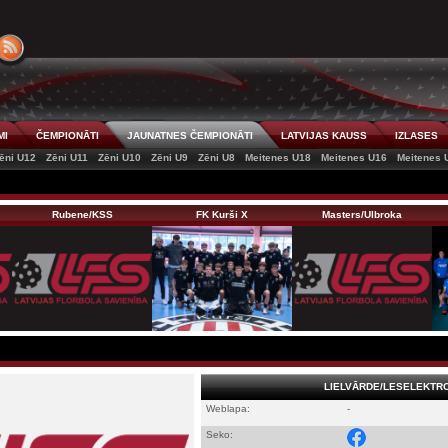
MI
ČEMPIONĀTI
JAUNATNES ČEMPIONĀTI
LATVIJAS KAUSS
IZLASES
ēni U12
Zēni U11
Zēni U10
Zēni U9
Zēni U8
Meitenes U18
Meitenes U16
Meitenes 
Rubene/KSS
FK Kurši X
Masters/Ulbroka
LIELVĀRDE/LESELEKTR
Weblapa:
-
Seko: