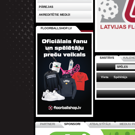
PĀREJAS
AKREDITĒTIE MEDIJI
FLOORBALLSHOP.LV
SASTĀVS
KALEN
Vieta
Spēlētājs
PARTNERI
SPONSORI
ATBALSTĪTĀJI
MEDIJU P