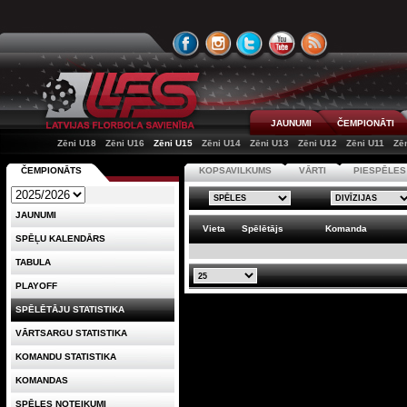
JAUNUMI
ČEMPIONĀTI
Zēni U18
Zēni U16
Zēni U15
Zēni U14
Zēni U13
Zēni U12
Zēni U11
Zē
ČEMPIONĀTS
KOPSAVILKUMS
VĀRTI
PIESPĒLES
JAUNUMI
Vieta
Spēlētājs
Komanda
SPĒĻU KALENDĀRS
TABULA
PLAYOFF
SPĒLĒTĀJU STATISTIKA
VĀRTSARGU STATISTIKA
KOMANDU STATISTIKA
KOMANDAS
SPĒLES NOTEIKUMI