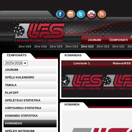
JAUNUMI
ČEMPIONĀTI
Zēni U18
Zēni U16
Zēni U15
Zēni U14
Zēni U13
Zēni U12
Zēni U11
Zē
ČEMPIONĀTS
KOMANDAS
Lielvārde 1
Rubene/KSS 
JAUNUMI
SPĒĻU KALENDĀRS
TABULA
PLAYOFF
SPĒLĒTĀJU STATISTIKA
KOMANDA
VĀRTSARGU STATISTIKA
KOMANDU STATISTIKA
KOMANDAS
SPĒLES NOTEIKUMI