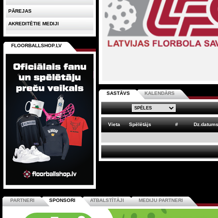
PĀREJAS
AKREDITĒTIE MEDIJI
FLOORBALLSHOP.LV
SASTĀVS
KALENDĀRS
Vieta
Spēlētājs
#
Dz.datum
PARTNERI
SPONSORI
ATBALSTĪTĀJI
MEDIJU PARTNERI