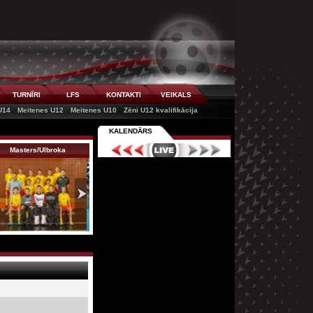
TURNĪRI
LFS
KONTAKTI
VEIKALS
U14
Meitenes U12
Meitenes U10
Zēni U12 kvalifikācija
KALENDĀRS
Masters/Ulbroka
Valmiera VSS
Rīgas Lauvas/Sta…