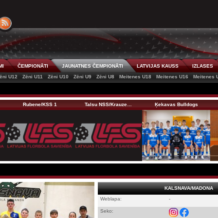
MI
ČEMPIONĀTI
JAUNATNES ČEMPIONĀTI
LATVIJAS KAUSS
IZLASES
ēni U12
Zēni U11
Zēni U10
Zēni U9
Zēni U8
Meitenes U18
Meitenes U16
Meitenes 
Rubene/KSS 1
Talsu NSS/Krauze…
Ķekavas Bulldogs
KALSNAVA/MADONA
Weblapa:
-
Seko: