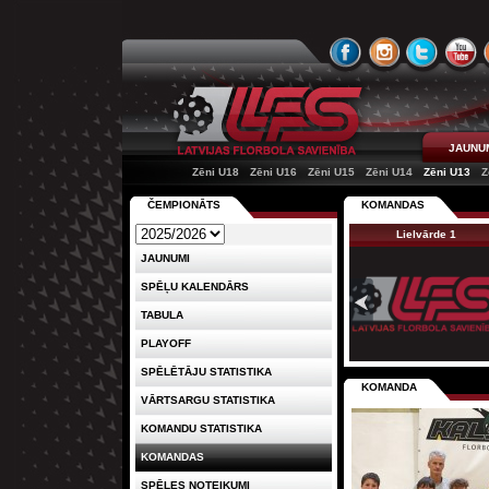
JAUNU
Zēni U18
Zēni U16
Zēni U15
Zēni U14
Zēni U13
Z
ČEMPIONĀTS
KOMANDAS
Lielvārde 1
JAUNUMI
SPĒĻU KALENDĀRS
TABULA
PLAYOFF
SPĒLĒTĀJU STATISTIKA
KOMANDA
VĀRTSARGU STATISTIKA
KOMANDU STATISTIKA
KOMANDAS
SPĒLES NOTEIKUMI