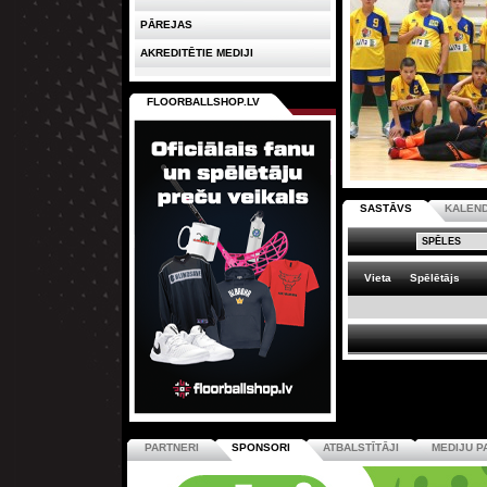
PĀREJAS
AKREDITĒTIE MEDIJI
FLOORBALLSHOP.LV
SASTĀVS
KALEN
Vieta
Spēlētājs
PARTNERI
SPONSORI
ATBALSTĪTĀJI
MEDIJU P