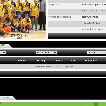
Mājas zāle:
Kalsnavas pamatsko
Vesetas iela 6, Jaun
Komandas pārstāvis:
Helmuts Polis
+371 22454631
xelmis66[at]inbox.lv
DĀRS
#
Dz.datums
Pozīcija
Spēles
Vārti
Piespēles
Spēlētāju saraksts... lūdzu uzgaidiet
ARTNERI