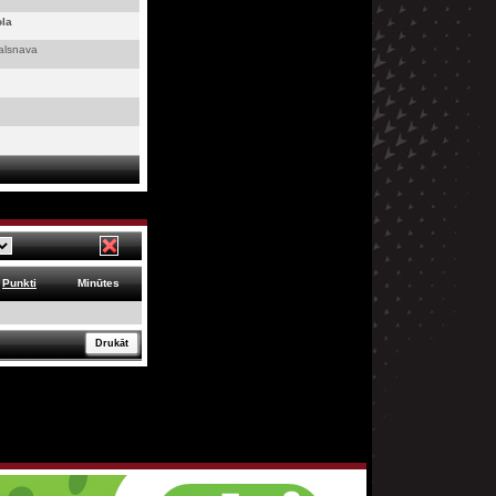
la
kalsnava
Punkti
Minūtes
Drukāt