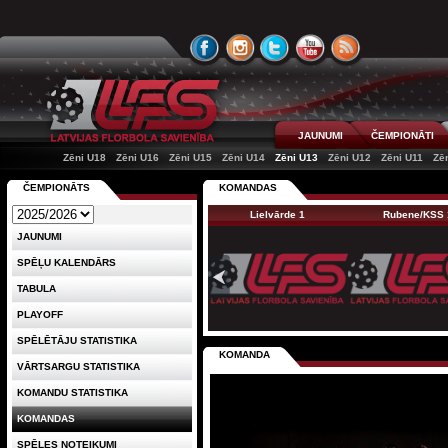
JAUNUMI
ČEMPIONĀTI
Zēni U18
Zēni U16
Zēni U15
Zēni U14
Zēni U13
Zēni U12
Zēni U11
Zē
ČEMPIONĀTS
KOMANDAS
Lielvārde 1
Rubene/KSS 
JAUNUMI
SPĒĻU KALENDĀRS
TABULA
PLAYOFF
SPĒLĒTĀJU STATISTIKA
KOMANDA
VĀRTSARGU STATISTIKA
KOMANDU STATISTIKA
KOMANDAS
SPĒLES NOTEIKUMI