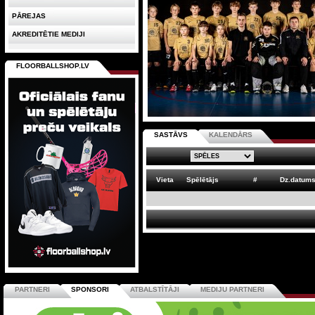
PĀREJAS
AKREDITĒTIE MEDIJI
FLOORBALLSHOP.LV
SASTĀVS
KALENDĀRS
Vieta
Spēlētājs
#
Dz.datum
PARTNERI
SPONSORI
ATBALSTĪTĀJI
MEDIJU PARTNERI