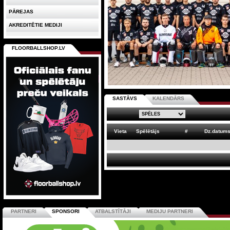
PĀREJAS
AKREDITĒTIE MEDIJI
FLOORBALLSHOP.LV
SASTĀVS
KALENDĀRS
Vieta
Spēlētājs
#
Dz.datum
PARTNERI
SPONSORI
ATBALSTĪTĀJI
MEDIJU PARTNERI