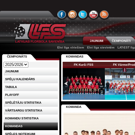
JAUNUMI
ČEMPIONĀTI
Elvi līga vīriešiem
Elvi līga sievietēm
LAT-EST līg
ČEMPIONĀTS
KOMANDAS
FK Kurši FSS
FK Vārme/Pro
JAUNUMI
SPĒĻU KALENDĀRS
TABULA
PLAYOFF
SPĒLĒTĀJU STATISTIKA
KOMANDA
VĀRTSARGU STATISTIKA
KOMANDU STATISTIKA
KOMANDAS
SPĒLES NOTEIKUMI