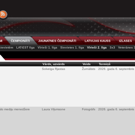
MI
ČEMPIONĀTI
JAUNATNES ČEMPIONĀTI
LATVIJAS KAUSS
IZLASES
 sievietēm
LAT-EST līga
Vīrieši 1. līga
Sievietes 1. līga
Vīrieši 2. līga
3x3
Veterānes 
Vārds, uzvārds
Veids
Termiņš
Solveiga Rjastas
Žurnālists
2026. gada 6. septembris
iālo mediju menedžere
Laura Viļumsone
Fotogrāfs
2026. gada 6. septembris