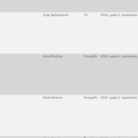
Jurijs Ņečiporenko
TV
2026. gada 6. septembris
Jānis Rudzītis
Fotogrāfs
2026. gada 6. septembris
Dāvis Berners
Fotogrāfs
2026. gada 6. septembris