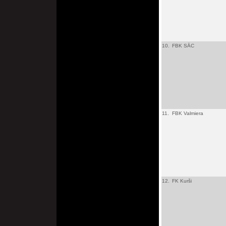
10.
FBK SĀC
11.
FBK Valmiera
12.
FK Kurši