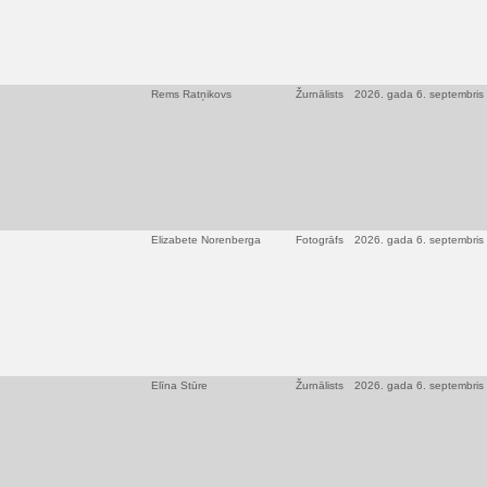
Rems Ratņikovs
Žurnālists
2026. gada 6. septembris
Elizabete Norenberga
Fotogrāfs
2026. gada 6. septembris
Elīna Stūre
Žurnālists
2026. gada 6. septembris