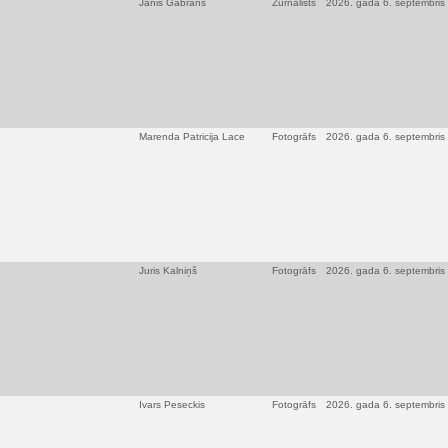
Jānis Gabrāns
Žurnālists
2026. gada 6. septembris
Marenda Patricija Lace
Fotogrāfs
2026. gada 6. septembris
Juris Kalniņš
Fotogrāfs
2026. gada 6. septembris
Ivars Peseckis
Fotogrāfs
2026. gada 6. septembris