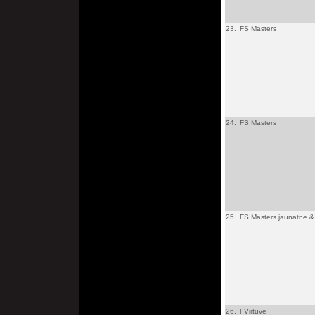
23.
FS Masters
24.
FS Masters
25.
FS Masters jaunatne & 
26.
FVirtuve