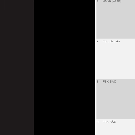
6.
Druva (Cēsis)
7.
FBK Bauska
8.
FBK SĀC
9.
FBK SĀC