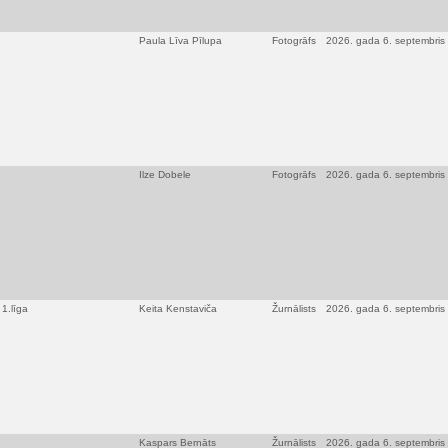
Paula Līva Pīlupa
Fotogrāfs
2026. gada 6. septembris
Ilze Dobele
Fotogrāfs
2026. gada 6. septembris
1.līga
Keita Kenstaviča
Žurnālists
2026. gada 6. septembris
Kaspars Bernāts
Žurnālists
2026. gada 6. septembris