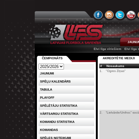
JAUNU
Elvi līga vīriešiem
Elvi līga
ČEMPIONĀTS
AKREDITĒTIE MEDIJI
#
Nosaukums
1.
"Ogres Ziņas"
JAUNUMI
SPĒĻU KALENDĀRS
TABULA
PLAYOFF
SPĒLĒTĀJU STATISTIKA
2.
“Lielvārde/Unihoc” soc
VĀRTSARGU STATISTIKA
KOMANDU STATISTIKA
KOMANDAS
SPĒLES NOTEIKUMI