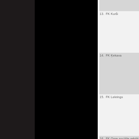
13.
FK Kurši
14.
FK Ķekava
15.
FK Lekrings
16.
FK Ogre sociālie mēdiji