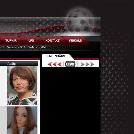
TURNĪRI
LFS
KONTAKTI
VEIKALS
30+
Veterāni 35+
Veterāni 45+
KALENDĀRS
Attēls