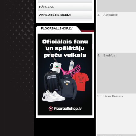
PĀREJAS
AKREDITĒTIE MEDIJI
3.
Aizkraukle
FLOORBALLSHOP.LV
4.
Biedrība
5.
Dāvis Berners