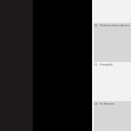
20.
Florbola klubs Ulbroka
21.
Fotogrāfs
22.
Fs Masters