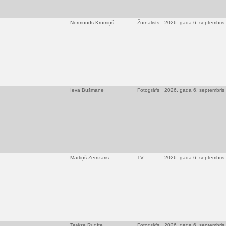
Normunds Krūmiņš
Žurnālists
2026. gada 6. septembris
Ieva Bušmane
Fotogrāfs
2026. gada 6. septembris
Mārtiņš Zemzaris
TV
2026. gada 6. septembris
Terēze Rudīte
Fotogrāfs
2026. gada 6. septembris