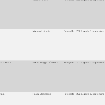
Madara Leinarte
Fotogrāfs
2026. gada 6. septembris
TV9 Pakalni
Monta Megija Učelniece
Fotogrāfs
2026. gada 6. septembris
otāja
Paula Stalidzāne
Fotogrāfs
2026. gada 6. septembris