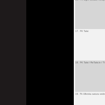
17.
FK Talsi
18.
FK Talsi / ReTalsi.lv / 
19.
Fk Ulbroka satura veid