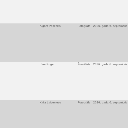
Aigars Peseckis
Fotogrāfs
2026. gada 6. septembris
Līna Kuģe
Žurnālists
2026. gada 6. septembris
Kitija Laiveniece
Fotogrāfs
2026. gada 6. septembris