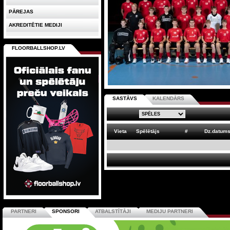
PĀREJAS
AKREDITĒTIE MEDIJI
FLOORBALLSHOP.LV
SASTĀVS
KALENDĀRS
Vieta
Spēlētājs
#
Dz.datum
PARTNERI
SPONSORI
ATBALSTĪTĀJI
MEDIJU PARTNERI