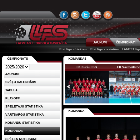
JAUNUMI
ČEMPIONĀTI
Elvi līga vīriešiem
Elvi līga sievietēm
LAT-EST līg
ČEMPIONĀTS
KOMANDAS
FK Kurši FSS
FK Vārme/Pro
JAUNUMI
SPĒĻU KALENDĀRS
TABULA
PLAYOFF
SPĒLĒTĀJU STATISTIKA
KOMANDA
VĀRTSARGU STATISTIKA
KOMANDU STATISTIKA
KOMANDAS
SPĒLES NOTEIKUMI