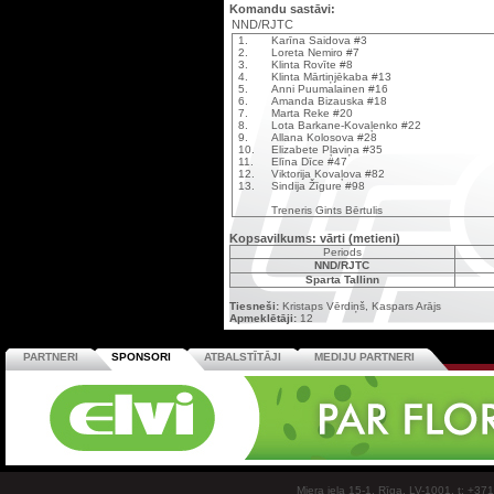
Komandu sastāvi:
NND/RJTC
1.
Karīna Saidova #3
2.
Loreta Nemiro #7
3.
Klinta Rovīte #8
4.
Klinta Mārtiņjēkaba #13
5.
Anni Puumalainen #16
6.
Amanda Bizauska #18
7.
Marta Reke #20
8.
Lota Barkane-Kovaļenko #22
9.
Allana Kolosova #28
10.
Elizabete Pļaviņa #35
11.
Elīna Dīce #47
12.
Viktorija Kovaļova #82
13.
Sindija Žīgure #98
Treneris Gints Bērtulis
Kopsavilkums: vārti (metieni)
Periods
NND/RJTC
Sparta Tallinn
Tiesneši:
Kristaps Vērdiņš, Kaspars Arājs
Apmeklētāji:
12
PARTNERI
SPONSORI
ATBALSTĪTĀJI
MEDIJU PARTNERI
Miera iela 15-1, Rīga, LV-1001, t: +37