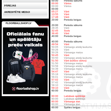
00:00
Perioda sākums
00:00
Vārtos
PĀREJAS
00:00
Vārtos
00:00
05:27
Vārti
AKREDITĒTIE MEDIJI
13:55
Vārti
17:48
Vārti
20:00
Perioda beigas
FLOORBALLSHOP.LV
20:00
Perioda sākums
28:35
Vārti
32:45
Sods
36:40
Vārti
40:00
Perioda beigas
40:00
Perioda sākums
49:54
Vārti
50:05
Vārtsargs atstāj laukumu
50:26
Vārti
50:26
Vārtsarga maiņa
50:45
Vārti
50:50
Vārtsargs atstāj laukumu
51:50
Vārti (tukšos vārtos)
51:50
Vārtsarga maiņa
53:58
Vārtsargs atstāj laukumu
54:39
Vārtsarga maiņa
54:47
Vārti
55:18
Vārtsargs atstāj laukumu
56:01
Vārtsarga maiņa
57:02
Vārti
57:42
Vārtsargs atstāj laukumu
58:10
Vārtsarga maiņa
59:10
Vārti
60:00
Perioda beigas
60:00
Labākais spēlētājs
60:00
Labākais spēlētājs
60:00
Vārtsarga stat.
60:00
Vārtsarga stat.
60:00
Spēles beigas