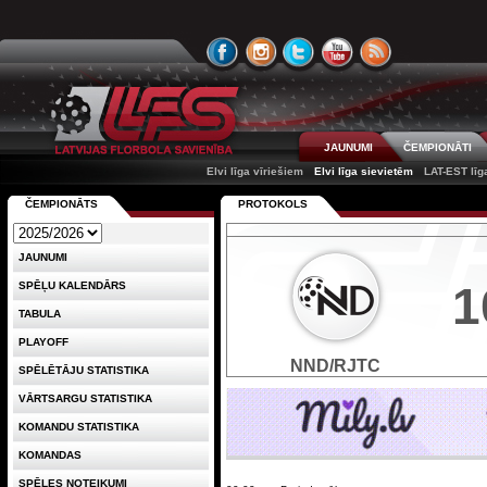
JAUNUMI
ČEMPIONĀTI
Elvi līga vīriešiem
Elvi līga sievietēm
LAT-EST līg
ČEMPIONĀTS
PROTOKOLS
JAUNUMI
1
SPĒĻU KALENDĀRS
TABULA
PLAYOFF
NND/RJTC
SPĒLĒTĀJU STATISTIKA
VĀRTSARGU STATISTIKA
KOMANDU STATISTIKA
KOMANDAS
SPĒLES NOTEIKUMI