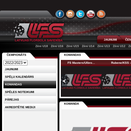
JAUNUMI
ČEM
Zēni U18
Zēni U16
Zēni U15
Zēni U14
Zēni U13
Zēni U12
Z
ČEMPIONĀTS
KOMANDAS
FS Masters/Ulbro…
Rubene/KSS -
JAUNUMI
SPĒĻU KALENDĀRS
KOMANDAS
SPĒLES NOTEIKUMI
PĀREJAS
KOMANDA
AKREDITĒTIE MEDIJI