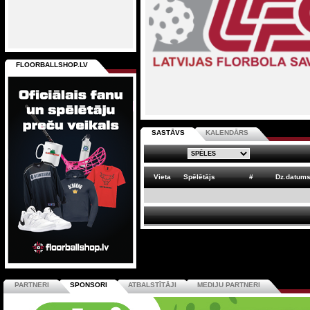
FLOORBALLSHOP.LV
SASTĀVS
KALENDĀRS
Vieta
Spēlētājs
#
Dz.datum
PARTNERI
SPONSORI
ATBALSTĪTĀJI
MEDIJU PARTNERI