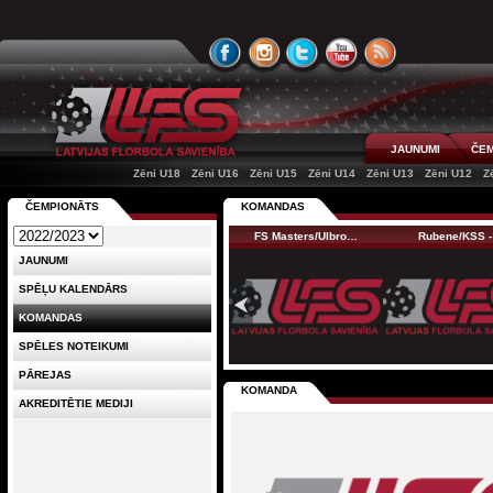
JAUNUMI
ČEM
Zēni U18
Zēni U16
Zēni U15
Zēni U14
Zēni U13
Zēni U12
Z
ČEMPIONĀTS
KOMANDAS
FS Masters/Ulbro…
Rubene/KSS -
JAUNUMI
SPĒĻU KALENDĀRS
KOMANDAS
SPĒLES NOTEIKUMI
PĀREJAS
KOMANDA
AKREDITĒTIE MEDIJI