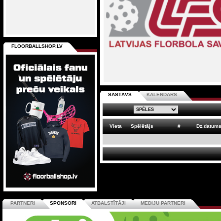
FLOORBALLSHOP.LV
SASTĀVS
KALENDĀRS
Vieta
Spēlētājs
#
Dz.datum
PARTNERI
SPONSORI
ATBALSTĪTĀJI
MEDIJU PARTNERI