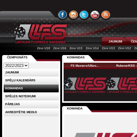
JAUNUMI
ČEM
Zēni U18
Zēni U16
Zēni U15
Zēni U14
Zēni U13
Zēni U12
Z
ČEMPIONĀTS
KOMANDAS
FS Masters/Ulbro…
Rubene/KSS -
JAUNUMI
SPĒĻU KALENDĀRS
KOMANDAS
SPĒLES NOTEIKUMI
PĀREJAS
KOMANDA
AKREDITĒTIE MEDIJI