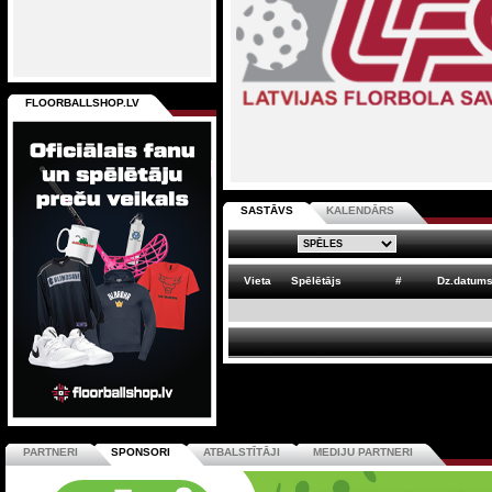
FLOORBALLSHOP.LV
SASTĀVS
KALENDĀRS
Vieta
Spēlētājs
#
Dz.datum
PARTNERI
SPONSORI
ATBALSTĪTĀJI
MEDIJU PARTNERI