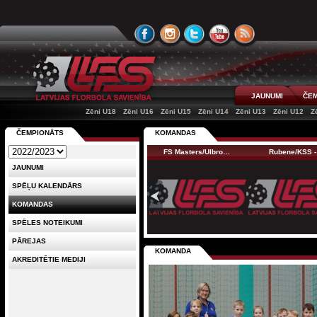
JAUNUMI
ČEM
Zēni U18
Zēni U16
Zēni U15
Zēni U14
Zēni U13
Zēni U12
Z
ČEMPIONĀTS
KOMANDAS
FS Masters/Ulbro…
Rubene/KSS -
JAUNUMI
SPĒĻU KALENDĀRS
KOMANDAS
SPĒLES NOTEIKUMI
PĀREJAS
KOMANDA
AKREDITĒTIE MEDIJI