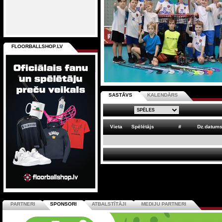
FLOORBALLSHOP.LV
SASTĀVS
KALENDĀRS
Vieta
Spēlētājs
#
Dz.datum
PARTNERI
SPONSORI
ATBALSTĪTĀJI
MEDIJU PARTNERI