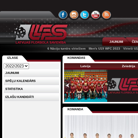
JAUNUMI
ČEM
6 Nāciju turnīrs vīriešiem
Men's U19 WFC 2023
Vīrieši U
IZLASE
KOMANDAS
Latvija
Zviedrija
JAUNUMI
SPĒĻU KALENDĀRS
STATISTIKA
IZLAŠU KANDIDĀTI
KOMANDA