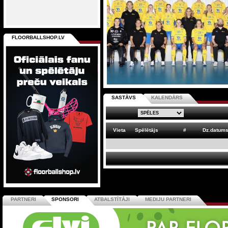
FLOORBALLSHOP.LV
SASTĀVS
KALENDĀRS
Vieta
Spēlētājs
#
Dz.datum
PARTNERI
SPONSORI
ATBALSTĪTĀJI
MEDIJU PARTNERI