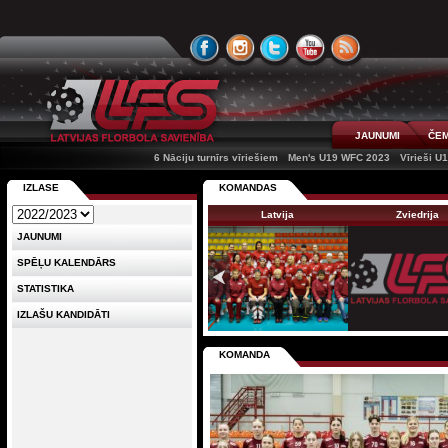
JAUNUMI
ČEM
6 Nāciju turnīrs vīriešiem
Men's U19 WFC 2023
Vīrieši U
IZLASE
KOMANDAS
Latvija
Zviedrija
JAUNUMI
SPĒĻU KALENDĀRS
STATISTIKA
IZLAŠU KANDIDĀTI
KOMANDA