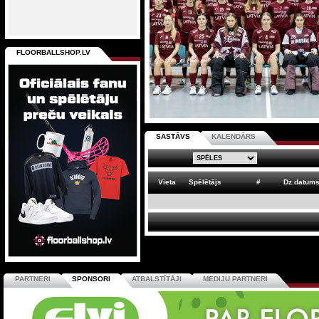
FLOORBALLSHOP.LV
SASTĀVS
KALENDĀRS
Vieta
Spēlētājs
#
Dz.datum
PARTNERI
SPONSORI
ATBALSTĪTĀJI
MEDIJU PARTNERI