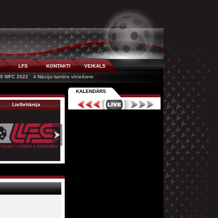
I
LFS
KONTAKTI
VEIKALS
9 WFC 2022
4 Nāciju turnīrs vīriešiem
KALENDĀRS
Lielbritānija