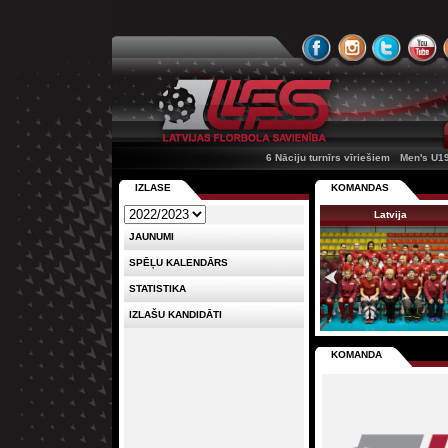
6 Nāciju turnīrs vīriešiem
Men's U1
IZLASE
KOMANDAS
Latvija
JAUNUMI
SPĒĻU KALENDĀRS
STATISTIKA
IZLAŠU KANDIDĀTI
KOMANDA