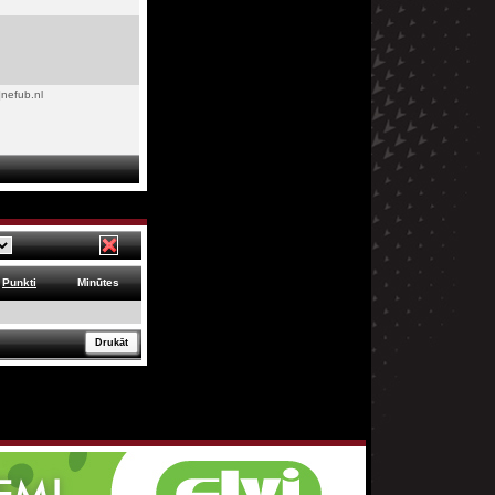
nefub.nl
Punkti
Minūtes
Drukāt