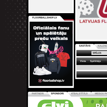
FLOORBALLSHOP.LV
SASTĀVS
KALEN
Vieta
Spēlētājs
PARTNERI
SPONSORI
ATBALSTĪTĀJI
MEDIJU P