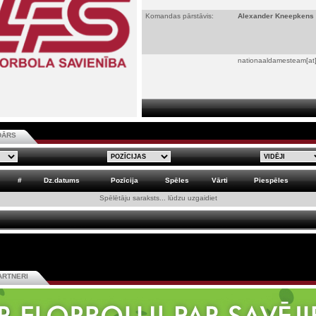
Komandas pārstāvis:
Alexander Kneepkens
nationaaldamesteam[at]
DĀRS
#
Dz.datums
Pozīcija
Spēles
Vārti
Piespēles
Spēlētāju saraksts... lūdzu uzgaidiet
ARTNERI