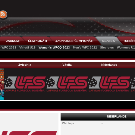
JAUNUMI
ČEMPIONĀTI
JAUNATNES ČEMPIONĀTI
IZLASES
TURNĪR
9 WFC 2023
Vīrieši U19
Women's WFCQ 2023
Men's WFC 2022
Sievietes
Women's U1
Zviedrija
Vācija
Nīderlande
NĪDERLANDE
Weblapa:
-