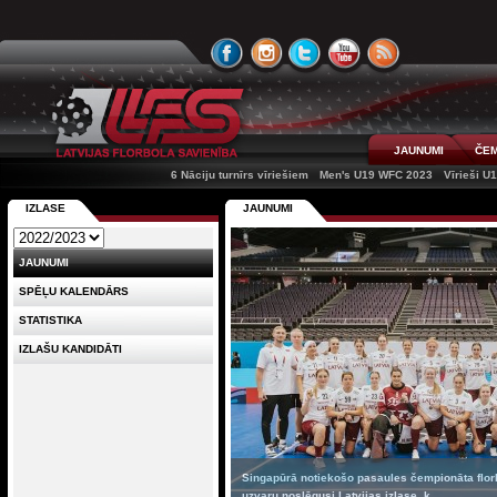
JAUNUMI
ČEM
6 Nāciju turnīrs vīriešiem
Men's U19 WFC 2023
Vīrieši U
IZLASE
JAUNUMI
JAUNUMI
SPĒĻU KALENDĀRS
STATISTIKA
IZLAŠU KANDIDĀTI
Singapūrā notiekošo pasaules čempionāta florbo
uzvaru noslēgusi Latvijas izlase, k...