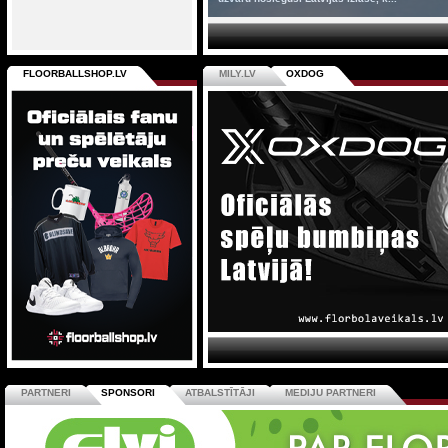
FLOORBALLSHOP.LV
MILY.LV
OXDOG
PARTNERI
SPONSORI
ATBALSTĪTĀJI
MEDIJU PARTNERI