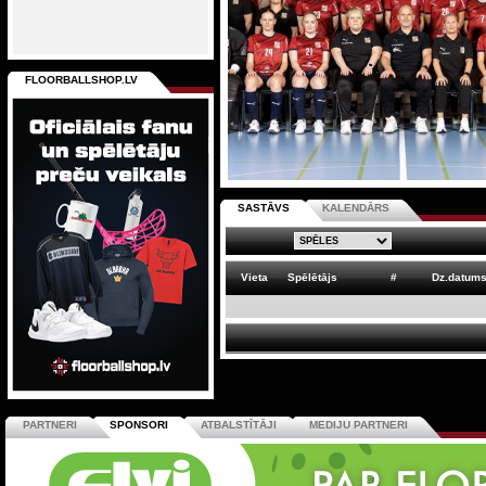
FLOORBALLSHOP.LV
SASTĀVS
KALENDĀRS
Vieta
Spēlētājs
#
Dz.datum
PARTNERI
SPONSORI
ATBALSTĪTĀJI
MEDIJU PARTNERI