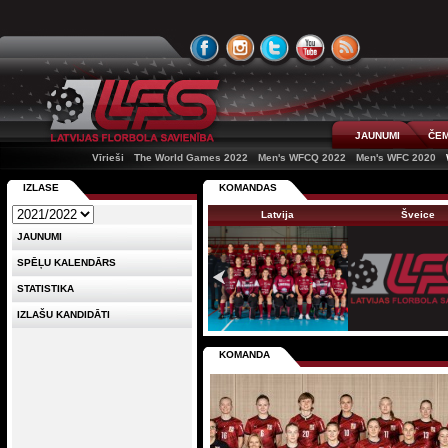
JAUNUMI
ČEM
Vīrieši
The World Games 2022
Men's WFCQ 2022
Men's WFC 2020
IZLASE
KOMANDAS
Latvija
Šveice
JAUNUMI
SPĒĻU KALENDĀRS
STATISTIKA
IZLAŠU KANDIDĀTI
KOMANDA