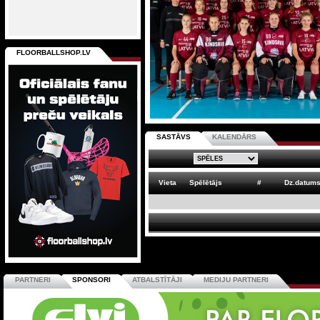
FLOORBALLSHOP.LV
SASTĀVS
KALENDĀRS
Vieta
Spēlētājs
#
Dz.datum
PARTNERI
SPONSORI
ATBALSTĪTĀJI
MEDIJU PARTNERI