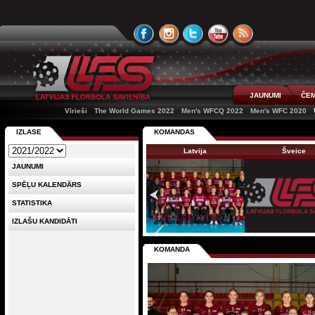
JAUNUMI
ČEM
Vīrieši
The World Games 2022
Men's WFCQ 2022
Men's WFC 2020
IZLASE
KOMANDAS
Latvija
Šveice
JAUNUMI
SPĒĻU KALENDĀRS
STATISTIKA
IZLAŠU KANDIDĀTI
KOMANDA