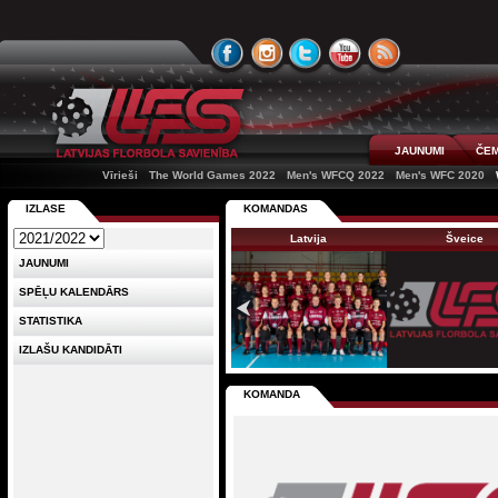
JAUNUMI
ČEM
Vīrieši
The World Games 2022
Men's WFCQ 2022
Men's WFC 2020
IZLASE
KOMANDAS
Latvija
Šveice
JAUNUMI
SPĒĻU KALENDĀRS
STATISTIKA
IZLAŠU KANDIDĀTI
KOMANDA