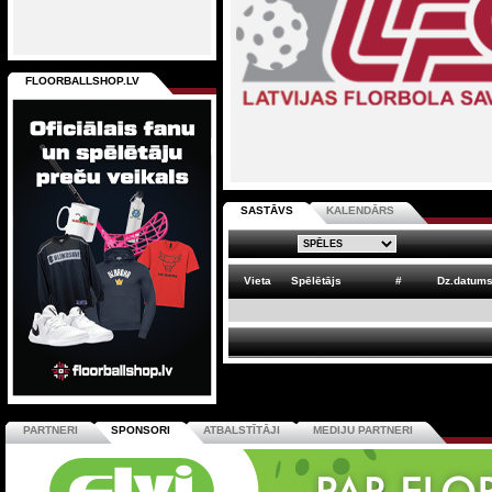
FLOORBALLSHOP.LV
SASTĀVS
KALENDĀRS
Vieta
Spēlētājs
#
Dz.datum
PARTNERI
SPONSORI
ATBALSTĪTĀJI
MEDIJU PARTNERI