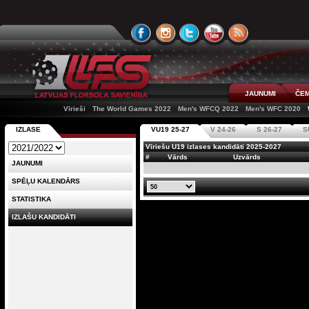
JAUNUMI
ČEM
Vīrieši
The World Games 2022
Men's WFCQ 2022
Men's WFC 2020
IZLASE
VU19 25-27
V 24-26
S 26-27
S
Vīriešu U19 izlases kandidāti 2025-2027
#
Vārds
Uzvārds
JAUNUMI
SPĒĻU KALENDĀRS
STATISTIKA
IZLAŠU KANDIDĀTI