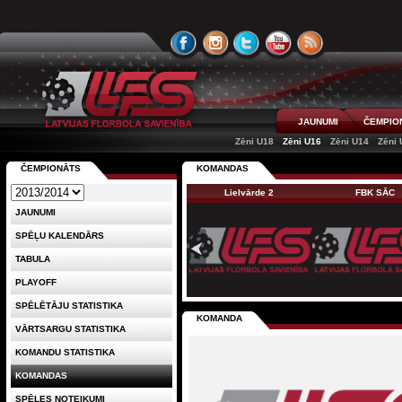
JAUNUMI
ČEMPIO
Zēni U18
Zēni U16
Zēni U14
Zēni 
ČEMPIONĀTS
KOMANDAS
Lielvārde 2
FBK SĀC
JAUNUMI
SPĒĻU KALENDĀRS
TABULA
PLAYOFF
SPĒLĒTĀJU STATISTIKA
KOMANDA
VĀRTSARGU STATISTIKA
KOMANDU STATISTIKA
KOMANDAS
SPĒLES NOTEIKUMI