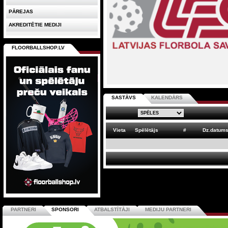
PĀREJAS
AKREDITĒTIE MEDIJI
FLOORBALLSHOP.LV
SASTĀVS
KALENDĀRS
Vieta
Spēlētājs
#
Dz.datum
PARTNERI
SPONSORI
ATBALSTĪTĀJI
MEDIJU PARTNERI