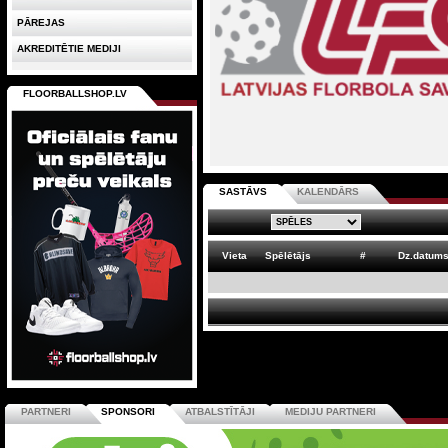
PĀREJAS
AKREDITĒTIE MEDIJI
FLOORBALLSHOP.LV
SASTĀVS
KALENDĀRS
Vieta
Spēlētājs
#
Dz.datum
PARTNERI
SPONSORI
ATBALSTĪTĀJI
MEDIJU PARTNERI