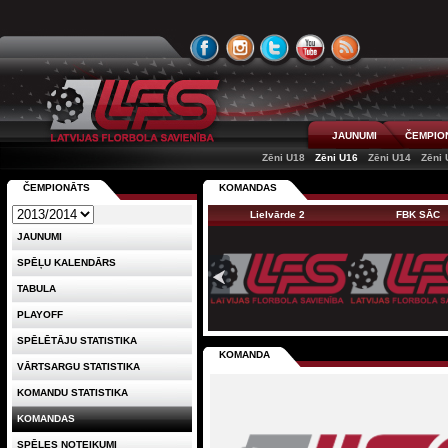
JAUNUMI
ČEMPIO
Zēni U18
Zēni U16
Zēni U14
Zēni 
ČEMPIONĀTS
KOMANDAS
Lielvārde 2
FBK SĀC
JAUNUMI
SPĒĻU KALENDĀRS
TABULA
PLAYOFF
SPĒLĒTĀJU STATISTIKA
KOMANDA
VĀRTSARGU STATISTIKA
KOMANDU STATISTIKA
KOMANDAS
SPĒLES NOTEIKUMI