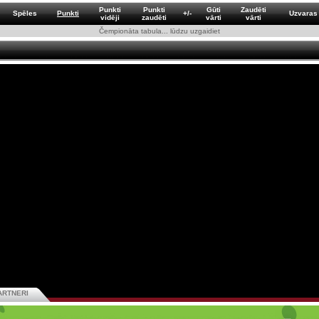
Punkti
Punkti
Gūti
Zaudēti
Spēles
Punkti
+/-
Uzvaras
vidēji
zaudēti
vārti
vārti
Čempionāta tabula... lūdzu uzgaidiet
ARTNERI