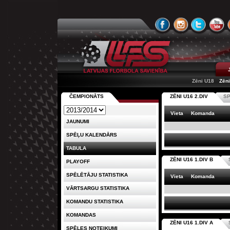
Zēni U18
Zēn
ČEMPIONĀTS
ZĒNI U16 2.DIV
S
Vieta
Komanda
JAUNUMI
SPĒĻU KALENDĀRS
TABULA
ZĒNI U16 1.DIV B
PLAYOFF
SPĒLĒTĀJU STATISTIKA
Vieta
Komanda
VĀRTSARGU STATISTIKA
KOMANDU STATISTIKA
KOMANDAS
ZĒNI U16 1.DIV A
SPĒLES NOTEIKUMI