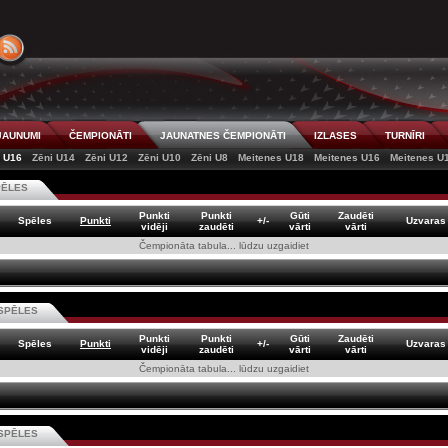
JAUNUMI
ČEMPIONĀTI
JAUNATNES ČEMPIONĀTI
IZLASES
TURNĪRI
i U16
Zēni U14
Zēni U12
Zēni U10
Zēni U8
Meitenes U18
Meitenes U16
Meitenes U
PĒLES
Punkti
Punkti
Gūti
Zaudēti
Spēles
Punkti
+/-
Uzvaras
vidēji
zaudēti
vārti
vārti
Čempionāta tabula... lūdzu uzgaidiet
SPĒLES
Punkti
Punkti
Gūti
Zaudēti
Spēles
Punkti
+/-
Uzvaras
vidēji
zaudēti
vārti
vārti
Čempionāta tabula... lūdzu uzgaidiet
SPĒLES