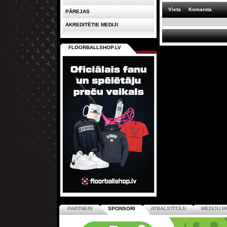
Vieta
Komanda
PĀREJAS
AKREDITĒTIE MEDIJI
FLOORBALLSHOP.LV
PARTNERI
SPONSORI
ATBALSTĪTĀJI
MEDIJU P