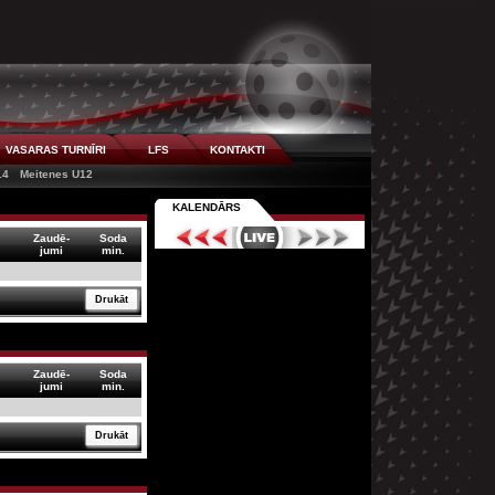
VASARAS TURNĪRI
LFS
KONTAKTI
14
Meitenes U12
KALENDĀRS
Zaudē-
Soda
jumi
min.
Drukāt
Zaudē-
Soda
jumi
min.
Drukāt