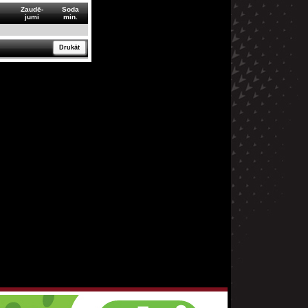
Zaudē-
Soda
jumi
min.
Drukāt