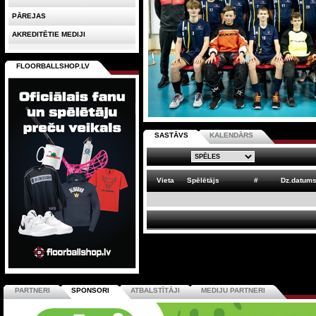
PĀREJAS
AKREDITĒTIE MEDIJI
FLOORBALLSHOP.LV
SASTĀVS
KALENDĀRS
Vieta
Spēlētājs
#
Dz.datum
PARTNERI
SPONSORI
ATBALSTĪTĀJI
MEDIJU PARTNERI