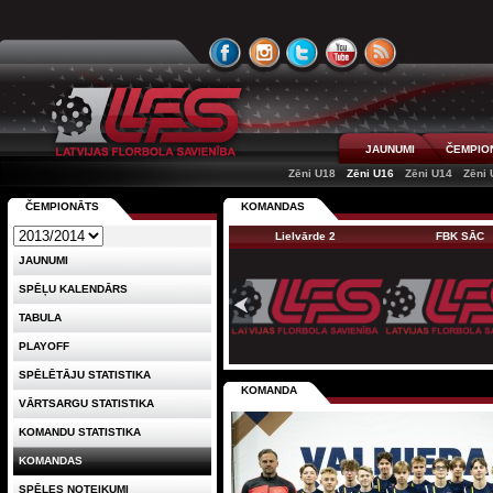
JAUNUMI
ČEMPIO
Zēni U18
Zēni U16
Zēni U14
Zēni 
ČEMPIONĀTS
KOMANDAS
Lielvārde 2
FBK SĀC
JAUNUMI
SPĒĻU KALENDĀRS
TABULA
PLAYOFF
SPĒLĒTĀJU STATISTIKA
KOMANDA
VĀRTSARGU STATISTIKA
KOMANDU STATISTIKA
KOMANDAS
SPĒLES NOTEIKUMI