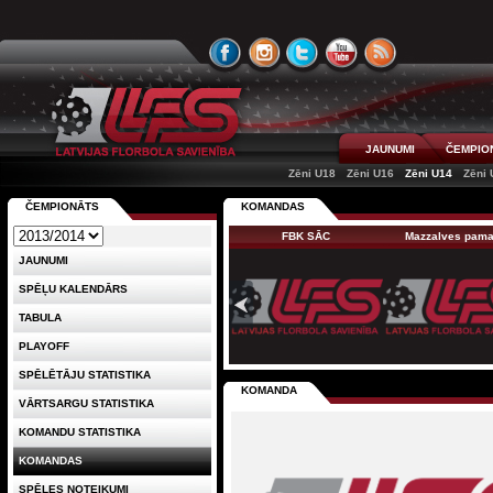
JAUNUMI
ČEMPIO
Zēni U18
Zēni U16
Zēni U14
Zēni 
ČEMPIONĀTS
KOMANDAS
FBK SĀC
Mazzalves pam
JAUNUMI
SPĒĻU KALENDĀRS
TABULA
PLAYOFF
SPĒLĒTĀJU STATISTIKA
KOMANDA
VĀRTSARGU STATISTIKA
KOMANDU STATISTIKA
KOMANDAS
SPĒLES NOTEIKUMI