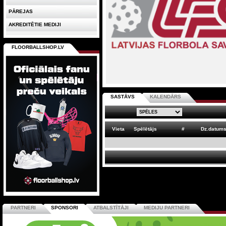
PĀREJAS
AKREDITĒTIE MEDIJI
FLOORBALLSHOP.LV
SASTĀVS
KALENDĀRS
Vieta
Spēlētājs
#
Dz.datum
PARTNERI
SPONSORI
ATBALSTĪTĀJI
MEDIJU PARTNERI