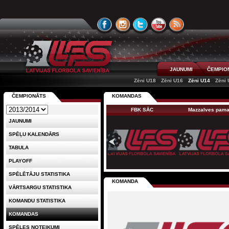
JAUNUMI
ČEMPIO
Zēni U18
Zēni U16
Zēni U14
Zēni 
ČEMPIONĀTS
KOMANDAS
FBK SĀC
Mazzalves pam
JAUNUMI
SPĒĻU KALENDĀRS
TABULA
PLAYOFF
SPĒLĒTĀJU STATISTIKA
KOMANDA
VĀRTSARGU STATISTIKA
KOMANDU STATISTIKA
KOMANDAS
SPĒLES NOTEIKUMI