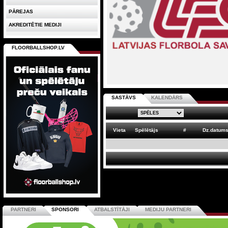
PĀREJAS
AKREDITĒTIE MEDIJI
FLOORBALLSHOP.LV
SASTĀVS
KALENDĀRS
Vieta
Spēlētājs
#
Dz.datum
PARTNERI
SPONSORI
ATBALSTĪTĀJI
MEDIJU PARTNERI