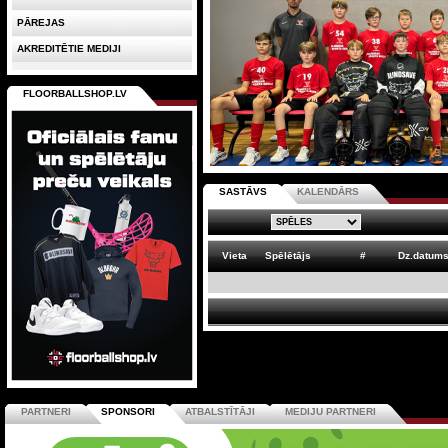
PĀREJAS
AKREDITĒTIE MEDIJI
FLOORBALLSHOP.LV
SASTĀVS
KALENDĀRS
Vieta
Spēlētājs
#
Dz.datum
PARTNERI
SPONSORI
ATBALSTĪTĀJI
MEDIJU PARTNERI