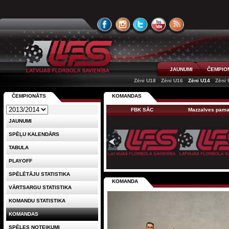
JAUNUMI
ČEMPIO
Zēni U18
Zēni U16
Zēni U14
Zēni 
ČEMPIONĀTS
KOMANDAS
FBK SĀC
Mazzalves pam
JAUNUMI
SPĒĻU KALENDĀRS
TABULA
PLAYOFF
SPĒLĒTĀJU STATISTIKA
KOMANDA
VĀRTSARGU STATISTIKA
KOMANDU STATISTIKA
KOMANDAS
SPĒLES NOTEIKUMI