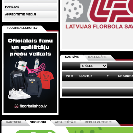
PĀREJAS
AKREDITĒTIE MEDIJI
FLOORBALLSHOP.LV
SASTĀVS
KALENDĀRS
Vieta
Spēlētājs
#
Dz.datum
PARTNERI
SPONSORI
ATBALSTĪTĀJI
MEDIJU PARTNERI