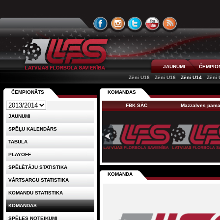
JAUNUMI
ČEMPIO
Zēni U18
Zēni U16
Zēni U14
Zēni 
ČEMPIONĀTS
KOMANDAS
FBK SĀC
Mazzalves pam
JAUNUMI
SPĒĻU KALENDĀRS
TABULA
PLAYOFF
SPĒLĒTĀJU STATISTIKA
KOMANDA
VĀRTSARGU STATISTIKA
KOMANDU STATISTIKA
KOMANDAS
SPĒLES NOTEIKUMI