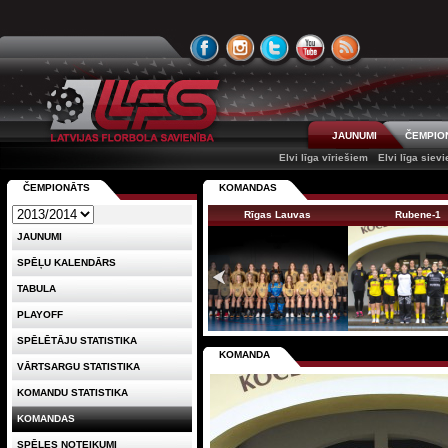
JAUNUMI
ČEMPIO
Elvi līga vīriešiem
Elvi līga siev
ČEMPIONĀTS
KOMANDAS
Rīgas Lauvas
Rubene-1
JAUNUMI
SPĒĻU KALENDĀRS
TABULA
PLAYOFF
SPĒLĒTĀJU STATISTIKA
KOMANDA
VĀRTSARGU STATISTIKA
KOMANDU STATISTIKA
KOMANDAS
SPĒLES NOTEIKUMI