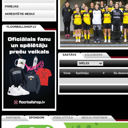
PĀREJAS
AKREDITĒTIE MEDIJI
FLOORBALLSHOP.LV
SASTĀVS
KALENDĀRS
Vieta
Spēlētājs
#
Dz.datum
PARTNERI
SPONSORI
ATBALSTĪTĀJI
MEDIJU PARTNERI