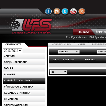
JAUNUMI
ČEMPIO
Elvi līga vīriešiem
Elvi līga siev
ČEMPIONĀTS
KOPSAVILKUMS
VĀRTI
PIESPĒLES
JAUNUMI
Vieta
Spēlētājs
Komanda
SPĒĻU KALENDĀRS
TABULA
PLAYOFF
SPĒLĒTĀJU STATISTIKA
VĀRTSARGU STATISTIKA
KOMANDU STATISTIKA
KOMANDAS
SPĒLES NOTEIKUMI