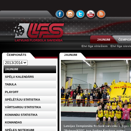
JAUNUMI
ČEMPIO
Elvi līga vīriešiem
Elvi līga siev
ČEMPIONĀTS
JAUNUMI
JAUNUMI
SPĒĻU KALENDĀRS
TABULA
PLAYOFF
SPĒLĒTĀJU STATISTIKA
VĀRTSARGU STATISTIKA
KOMANDU STATISTIKA
KOMANDAS
Latvijas čempionāta florbolā sieviešu 1. līgas
SPĒLES NOTEIKUMI
"Rubene/KSS", kas šodien Kocēnos notiku...