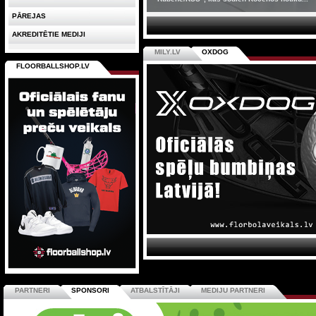
PĀREJAS
AKREDITĒTIE MEDIJI
MILY.LV
OXDOG
FLOORBALLSHOP.LV
PARTNERI
SPONSORI
ATBALSTĪTĀJI
MEDIJU PARTNERI