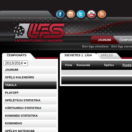
JAUNUMI
ČEMPIO
Elvi līga vīriešiem
Elvi līga siev
ČEMPIONĀTS
SIEVIETES 1. LĪGA
SPĒLES
Vieta
Komanda
Spēles
Punkti
JAUNUMI
SPĒĻU KALENDĀRS
TABULA
PLAYOFF
SPĒLĒTĀJU STATISTIKA
VĀRTSARGU STATISTIKA
KOMANDU STATISTIKA
KOMANDAS
SPĒLES NOTEIKUMI